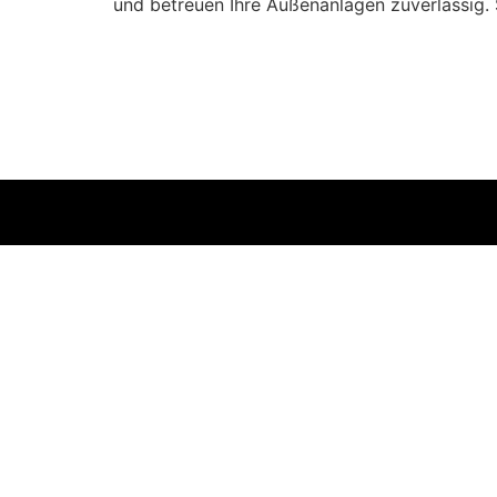
und betreuen Ihre Außenanlagen zuverlässig. 
Hausmeisterservice
Gebäudere