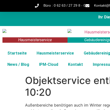
Büro : 0 62 63 / 27 29 8 - 0
Kontakt@M
Ihr D
Hausmeisterservice
Gebäudereinig
Startseite
Hausmeisterservice
Gebäudereini
News / Blog
IPM-Cloud
Kontakt
Impress
Objektservice en
10:20
Außenbereiche benötigen auch im Winter rege