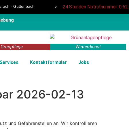
erach - Guttenbach
24 Stunden Notrufnummer: 0 62 6
gebung
Grünpflege
Winterdienst
 Services
Kontaktformular
Jobs
rbar 2026-02-13
z und Gefahrenstellen an. Wir kontrollieren