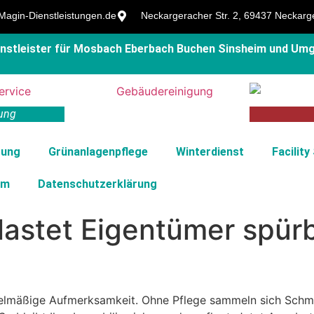
agin-Dienstleistungen.de
Neckargeracher Str. 2, 69437 Neckarg
ienstleister für Mosbach Eberbach Buchen Sinsheim und Um
ung
gung
Grünanlagenpflege
Winterdienst
Facility
um
Datenschutz­erklärung
tlastet Eigentümer spü
lmäßige Aufmerksamkeit. Ohne Pflege sammeln sich Schmut