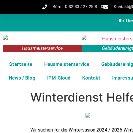
Büro : 0 62 63 / 27 29 8 - 0
Kontakt@M
Ihr D
Hausmeisterservice
Gebäudereinig
Startseite
Hausmeisterservice
Gebäudereini
News / Blog
IPM-Cloud
Kontakt
Impress
Winterdienst Helf
Wir suchen für die Wintersasion 2024 / 2025 Win