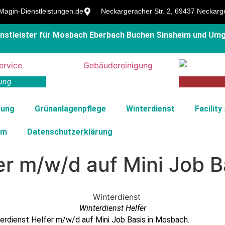
agin-Dienstleistungen.de
Neckargeracher Str. 2, 69437 Neckarg
ienstleister für Mosbach Eberbach Buchen Sinsheim und Um
ung
gung
Grünanlagenpflege
Winterdienst
Facility
um
Datenschutz­erklärung
er m/w/d auf Mini Job 
Winterdienst Helfer
terdienst Helfer m/w/d auf Mini Job Basis in Mosbach.