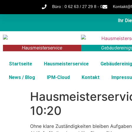
Büro : 0 62 63 / 27 29 8 - 0
Kontakt@M
Ihr D
Hausmeisterservice
Gebäudereinig
Startseite
Hausmeisterservice
Gebäudereini
News / Blog
IPM-Cloud
Kontakt
Impress
Hausmeisterservi
10:20
Ohne klare Zuständigkeiten bleiben Aufgaben