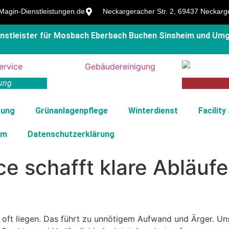
agin-Dienstleistungen.de
Neckargeracher Str. 2, 69437 Neckarg
ienstleister für Mosbach Eberbach Buchen Sinsheim und Um
ung
gung
Grünanlagenpflege
Winterdienst
Facility
um
Datenschutz­erklärung
ce schafft klare Abläu
 oft liegen. Das führt zu unnötigem Aufwand und Ärger. U