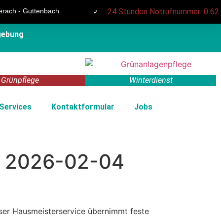
erach - Guttenbach
24 Stunden Notrufnummer: 0 62 6
gebung
Grünpflege
Winterdienst
 Services
Kontaktformular
Jobs
fe 2026-02-04
nser Hausmeisterservice übernimmt feste