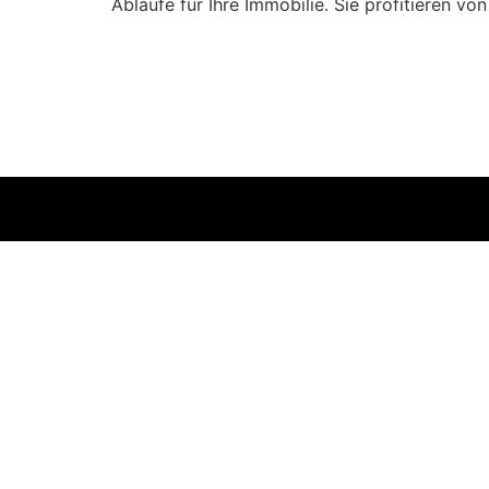
Abläufe für Ihre Immobilie. Sie profitieren vo
Hausmeisterservice
Gebäudere